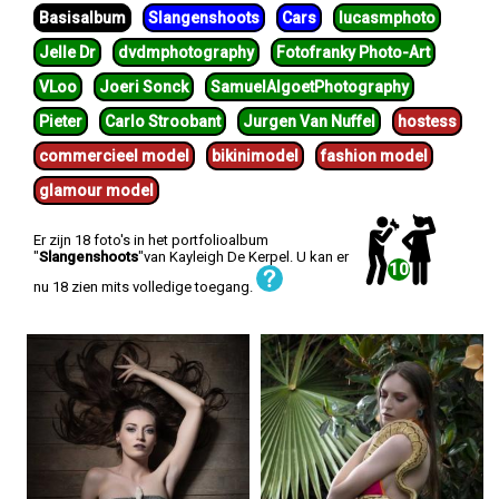
Basisalbum
Slangenshoots
Cars
lucasmphoto
Jelle Dr
dvdmphotography
Fotofranky Photo-Art
VLoo
Joeri Sonck
SamuelAlgoetPhotography
Pieter
Carlo Stroobant
Jurgen Van Nuffel
hostess
commercieel model
bikinimodel
fashion model
glamour model
Er zijn 18 foto's in het portfolioalbum
"
Slangenshoots
"van Kayleigh De Kerpel. U kan er
10
nu 18 zien mits volledige toegang.