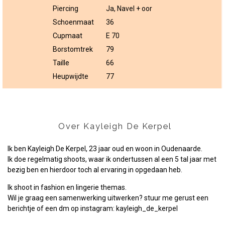
Piercing
Ja, Navel + oor
Schoenmaat
36
Cupmaat
E 70
Borstomtrek
79
Taille
66
Heupwijdte
77
Over Kayleigh De Kerpel
Ik ben Kayleigh De Kerpel, 23 jaar oud en woon in Oudenaarde.
Ik doe regelmatig shoots, waar ik ondertussen al een 5 tal jaar met
bezig ben en hierdoor toch al ervaring in opgedaan heb.
Ik shoot in fashion en lingerie themas.
Wil je graag een samenwerking uitwerken? stuur me gerust een
berichtje of een dm op instagram: kayleigh_de_kerpel