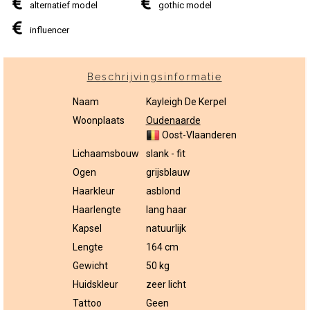
alternatief model
gothic model
influencer
Beschrijvingsinformatie
Naam
Kayleigh De Kerpel
Woonplaats
Oudenaarde
Oost-Vlaanderen
Lichaamsbouw
slank - fit
Ogen
grijsblauw
Haarkleur
asblond
Haarlengte
lang haar
Kapsel
natuurlijk
Lengte
164 cm
Gewicht
50 kg
Huidskleur
zeer licht
Tattoo
Geen