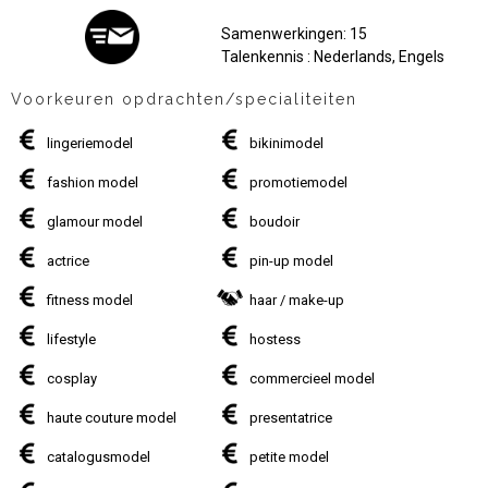
Samenwerkingen: 15
Talenkennis : Nederlands, Engels
Voorkeuren opdrachten/specialiteiten
lingeriemodel
bikinimodel
fashion model
promotiemodel
glamour model
boudoir
actrice
pin-up model
fitness model
haar / make-up
lifestyle
hostess
cosplay
commercieel model
haute couture model
presentatrice
catalogusmodel
petite model