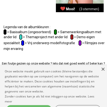
Mooi!
(3 stemmen)
Legenda van de albumkleuren :
= Basisalbum (ongesorteerd)
= Samenwerkingsalbum met
ander lid
= Themaproject met ander lid
= Demo eigen
specialiteit
= Vrij onderwerp modelfotografie
= Filmpjes over
mijn ervaring
Een foutje gezien op onze website ? Iets dat niet goed werkt of beter kan ?
×
Of andere suggesties ? Laat het ons weten op
Onze website maakt gebruik van cookies (kleine bestandjes die
rapporteer@mymodelnetwork.eu zodat we de website voor jou beter maken
geplaatst worden op uw computer) om het navigeren op de website
en tenslotte voor iedereen.
efficiënter te maken. Deze cookies houden uw instellingen bij en
helpen bij het verzamelen van algemene (naamloze) statistische
Copyright MyModel Network 2026 |
Disclaimer
|
Algemene
gegevens van onze website.
voorwaarden
|
Privacy beleid
|
Contact
|
FAQ
|
Links
|
Dankwoord
|
Zonder cookies kan je als lid niet inloggen op onze website.
Lees
|
|
|
|
meer
Het is niet toegestaan om teksten en/of beeldmateriaal van onze website op wat voor