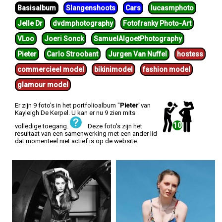
Basisalbum
Slangenshoots
Cars
lucasmphoto
Jelle Dr
dvdmphotography
Fotofranky Photo-Art
VLoo
Joeri Sonck
SamuelAlgoetPhotography
Pieter
Carlo Stroobant
Jurgen Van Nuffel
hostess
commercieel model
bikinimodel
fashion model
glamour model
Er zijn 9 foto's in het portfolioalbum "
Pieter
"van
Kayleigh De Kerpel. U kan er nu 9 zien mits
10
volledige toegang.
Deze foto's zijn het
resultaat van een samenwerking met een ander lid
dat momenteel niet actief is op de website.