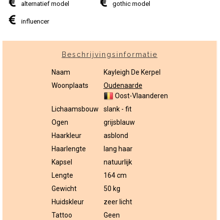
alternatief model
gothic model
influencer
Beschrijvingsinformatie
Naam
Kayleigh De Kerpel
Woonplaats
Oudenaarde
Oost-Vlaanderen
Lichaamsbouw
slank - fit
Ogen
grijsblauw
Haarkleur
asblond
Haarlengte
lang haar
Kapsel
natuurlijk
Lengte
164 cm
Gewicht
50 kg
Huidskleur
zeer licht
Tattoo
Geen