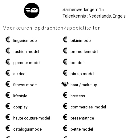
Samenwerkingen: 15
Talenkennis : Nederlands, Engels
Voorkeuren opdrachten/specialiteiten
lingeriemodel
bikinimodel
fashion model
promotiemodel
glamour model
boudoir
actrice
pin-up model
fitness model
haar / make-up
lifestyle
hostess
cosplay
commercieel model
haute couture model
presentatrice
catalogusmodel
petite model