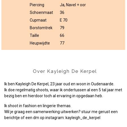
Piercing
Ja, Navel + oor
Schoenmaat
36
Cupmaat
E 70
Borstomtrek
79
Taille
66
Heupwijdte
77
Over Kayleigh De Kerpel
Ik ben Kayleigh De Kerpel, 23 jaar oud en woon in Oudenaarde.
Ik doe regelmatig shoots, waar ik ondertussen al een 5 tal jaar met
bezig ben en hierdoor toch al ervaring in opgedaan heb.
Ik shoot in fashion en lingerie themas.
Wil je graag een samenwerking uitwerken? stuur me gerust een
berichtje of een dm op instagram: kayleigh_de_kerpel