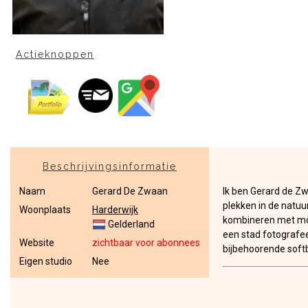
Actieknoppen
Beschrijvingsinformatie
Naam
Gerard De Zwaan
Ik ben Gerard de Zw
plekken in de natuu
Woonplaats
Harderwijk
kombineren met model
Gelderland
een stad fotografee
Website
zichtbaar voor abonnees
bijbehoorende softb
Eigen studio
Nee