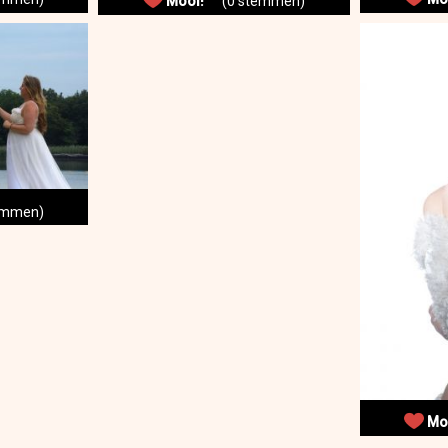
Mooi!
(0 stemmen)
mmen)
Mo