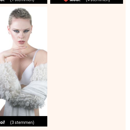
oi!
(3 stemmen)