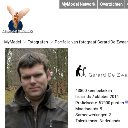
MyModel Network
Overzichten
MyModel
Fotografen
Portfolio van fotograaf Gerard De Zwaa
Gerard De Zw
43800 keer bekeken
Lid sinds 7 oktober 2014
Profielscore: 57900 punten
Moodboards: 9
Samenwerkingen: 3
Talenkennis : Nederlands