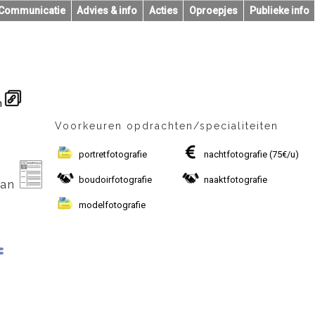
Communicatie
Advies & info
Acties
Oproepjes
Publieke info
n
Voorkeuren opdrachten/specialiteiten
portretfotografie
nachtfotografie
(75€/u)
boudoirfotografie
naaktfotografie
aan
modelfotografie