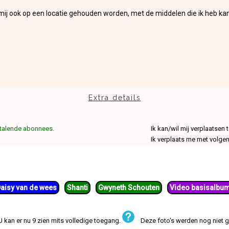
ij ook op een locatie gehouden worden, met de middelen die ik heb kan 
Extra details
betalende abonnees.
Ik kan/wil mij verplaatsen
Ik verplaats me met volg
aisy van de wees
Shanti
Gwyneth Schouten
Video basisalbu
 kan er nu 9 zien mits volledige toegang.
Deze foto's werden nog niet ge