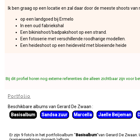
Ik ben graag op een locatie en zal daar door de meeste shoots van m
op een landgoed bij Ermelo
In een oud fabriekshal
Een bikinishoot/badpakshoot op een strand.
Een fotoserie met verschillende roodharige modellen.
Een heideshoot op een heideveld met bloeiende heide
Bij dit profiel horen nog externe referenties die alleen zichtbaar zijn voor 
Portfolio
Beschikbare albums van Gerard De Zwaan :
Basisalbum
Sandsa zuur
Marcella
Jaelle Beijeman
D
Er zijn 9 foto's in het portfolioalbum "
Basisalbum
"van Gerard De Zwaan. U
(samenwerkings-/project-)album.