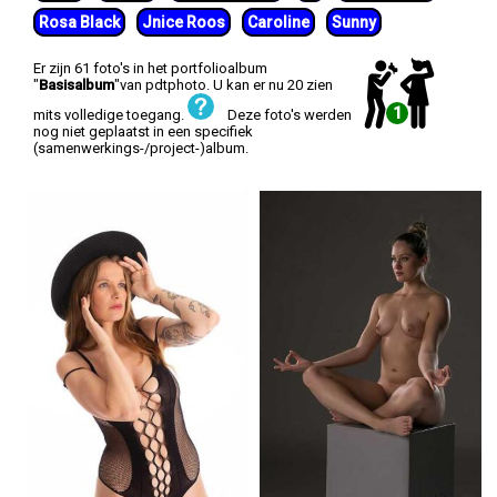
Rosa Black
Jnice Roos
Caroline
Sunny
Er zijn 61 foto's in het portfolioalbum
"
Basisalbum
"van pdtphoto. U kan er nu 20 zien
1
mits volledige toegang.
Deze foto's werden
nog niet geplaatst in een specifiek
(samenwerkings-/project-)album.