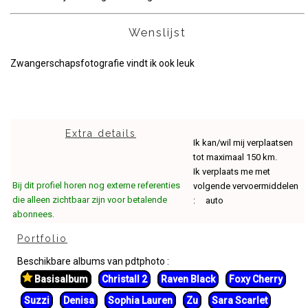
Wenslijst
Zwangerschapsfotografie vindt ik ook leuk
Extra details
Ik kan/wil mij verplaatsen
tot maximaal 150 km.
Ik verplaats me met
Bij dit profiel horen nog externe referenties
volgende vervoermiddelen
die alleen zichtbaar zijn voor betalende
: auto
abonnees.
Portfolio
Beschikbare albums van pdtphoto :
Basisalbum
Christall 2
Raven Black
Foxy Cherry
Suzzi
Denisa
Sophia Lauren
Zu
Sara Scarlet