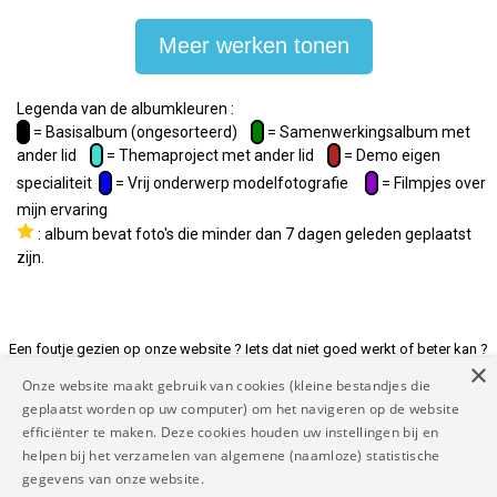
Meer werken tonen
Legenda van de albumkleuren :
= Basisalbum (ongesorteerd)
= Samenwerkingsalbum met
ander lid
= Themaproject met ander lid
= Demo eigen
specialiteit
= Vrij onderwerp modelfotografie
= Filmpjes over
mijn ervaring
: album bevat foto's die minder dan 7 dagen geleden geplaatst
zijn.
Een foutje gezien op onze website ? Iets dat niet goed werkt of beter kan ?
×
Of andere suggesties ? Laat het ons weten op
Onze website maakt gebruik van cookies (kleine bestandjes die
rapporteer@mymodelnetwork.eu zodat we de website voor jou beter maken
geplaatst worden op uw computer) om het navigeren op de website
en tenslotte voor iedereen.
efficiënter te maken. Deze cookies houden uw instellingen bij en
helpen bij het verzamelen van algemene (naamloze) statistische
Copyright MyModel Network 2026 |
Disclaimer
|
Algemene
gegevens van onze website.
voorwaarden
|
Privacy beleid
|
Contact
|
FAQ
|
Links
|
Dankwoord
|