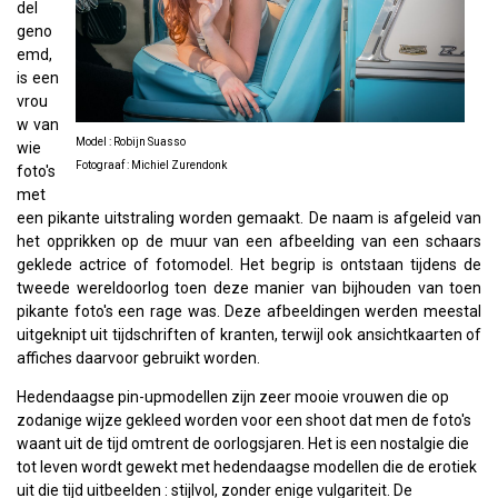
del
geno
emd,
is een
vrou
w van
Model : Robijn Suasso
wie
Fotograaf : Michiel Zurendonk
foto's
met
een pikante uitstraling worden gemaakt. De naam is afgeleid van
het opprikken op de muur van een afbeelding van een schaars
geklede actrice of fotomodel. Het begrip is ontstaan tijdens de
tweede wereldoorlog toen deze manier van bijhouden van toen
pikante foto's een rage was. Deze afbeeldingen werden meestal
uitgeknipt uit tijdschriften of kranten, terwijl ook ansichtkaarten of
affiches daarvoor gebruikt worden.
Hedendaagse pin-upmodellen zijn zeer mooie vrouwen die op
zodanige wijze gekleed worden voor een shoot dat men de foto's
waant uit de tijd omtrent de oorlogsjaren. Het is een nostalgie die
tot leven wordt gewekt met hedendaagse modellen die de erotiek
uit die tijd uitbeelden : stijlvol, zonder enige vulgariteit. De