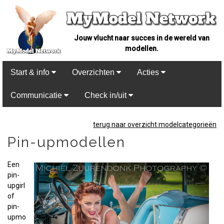
Jouw vlucht naar succes in de wereld van
modellen.
Start & info
Overzichten
Acties
Communicatie
Check in/uit
terug naar overzicht modelcategorieën
Pin-upmodellen
Een
pin-
upgirl
of
pin-
upmo