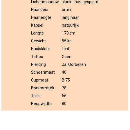
Lichaamsbouw
slank - niet gespierd
Haarkleur
bruin
Haarlengte
lang haar
Kapsel
natuurlijk
Lengte
170 cm
Gewicht
55 kg
Huidskleur
licht
Tattoo
Geen
Piercing
Ja, Oorbellen
Schoenmaat
40
Cupmaat
B 75
Borstomtrek
78
Taille
66
Heupwijdte
80