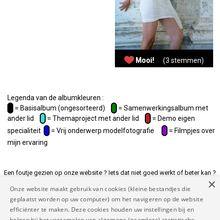
Mooi!
(3 stemmen)
Legenda van de albumkleuren :
= Basisalbum (ongesorteerd)
= Samenwerkingsalbum met
ander lid
= Themaproject met ander lid
= Demo eigen
specialiteit
= Vrij onderwerp modelfotografie
= Filmpjes over
mijn ervaring
Een foutje gezien op onze website ? Iets dat niet goed werkt of beter kan ?
×
Of andere suggesties ? Laat het ons weten op
Onze website maakt gebruik van cookies (kleine bestandjes die
rapporteer@mymodelnetwork.eu zodat we de website voor jou beter maken
geplaatst worden op uw computer) om het navigeren op de website
en tenslotte voor iedereen.
efficiënter te maken. Deze cookies houden uw instellingen bij en
helpen bij het verzamelen van algemene (naamloze) statistische