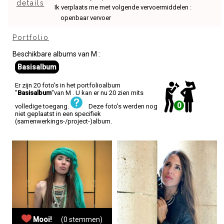
details
Ik verplaats me met volgende vervoermiddelen :
openbaar vervoer
Portfolio
Beschikbare albums van M :
Basisalbum
Er zijn 20 foto's in het portfolioalbum
"
Basisalbum
"van M . U kan er nu 20 zien mits
0
volledige toegang.
Deze foto's werden nog
niet geplaatst in een specifiek
(samenwerkings-/project-)album.
Mooi!
(0 stemmen)