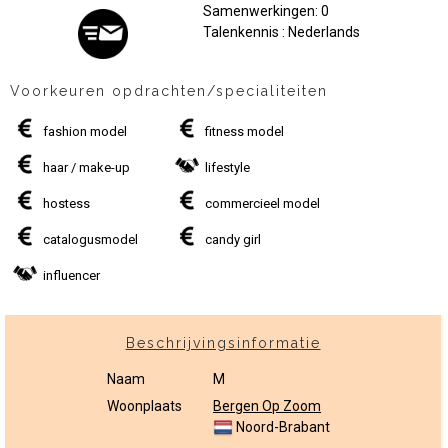
Samenwerkingen: 0
Talenkennis : Nederlands
Voorkeuren opdrachten/specialiteiten
fashion model
fitness model
haar / make-up
lifestyle
hostess
commercieel model
catalogusmodel
candy girl
influencer
Beschrijvingsinformatie
Naam
M
Woonplaats
Bergen Op Zoom
Noord-Brabant