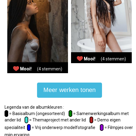
Mooi!
(4 stemmen)
Mooi!
(4 stemmen)
Meer werken tonen
Legenda van de albumkleuren :
= Basisalbum (ongesorteerd)
= Samenwerkingsalbum met
ander lid
= Themaproject met ander lid
= Demo eigen
specialiteit
= Vrij onderwerp modelfotografie
= Filmpjes over
mijn ervaring