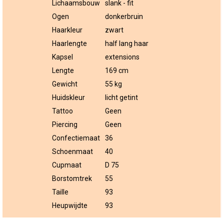
Lichaamsbouw
slank - fit
Ogen
donkerbruin
Haarkleur
zwart
Haarlengte
half lang haar
Kapsel
extensions
Lengte
169 cm
Gewicht
55 kg
Huidskleur
licht getint
Tattoo
Geen
Piercing
Geen
Confectiemaat
36
Schoenmaat
40
Cupmaat
D 75
Borstomtrek
55
Taille
93
Heupwijdte
93