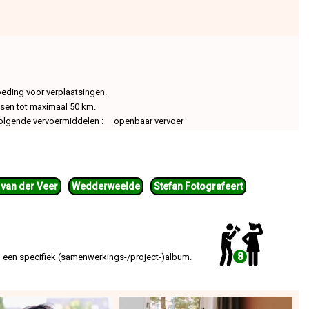
oeding voor verplaatsingen.
atsen tot maximaal 50 km.
volgende vervoermiddelen : openbaar vervoer
 van der Veer
Wedderweelde
Stefan Fotografeert
8
 een specifiek (samenwerkings-/project-)album.