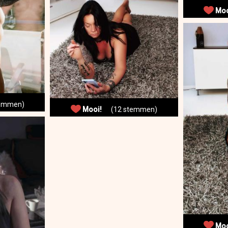
Moo
emmen)
Mooi!
(12 stemmen)
Moo