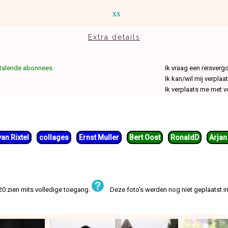
xx
Extra details
betalende abonnees.
Ik vraag een reisverg
Ik kan/wil mij verpla
Ik verplaats me met 
an Rixtel
collages
Ernst Muller
Bert Oost
RonaldD
Arjan
 20 zien mits volledige toegang.
Deze foto's werden nog niet geplaatst in