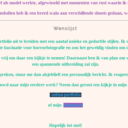
ief als model werkte, afgewisseld met momenten van rust waarin ik 
ndsdien heb ik een breed scala aan verschillende shoots gedaan, wat
Wenslijst
olio uit te breiden met een aantal unieke en gedurfde stijlen. Ik 
te fascinatie voor horrorfotografie en zou het geweldig vinden om d
 vrij om daar een kijkje te nemen! Daarnaast ben ik van plan om ver
een spannende uitbreiding zal zijn.
preken, stuur me dan alsjeblieft een persoonlijk bericht. Ik reagee
uwd naar mijn eerdere werk? Neem dan gerust een kijkje in mijn p
online portfolio
of mijn
instagram
Hopelijk tot snel!