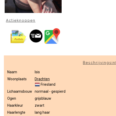
Actieknoppen
Beschrijvingsin
Naam
Isis
Woonplaats
Drachten
Friesland
Lichaamsbouw
normaal - gespierd
Ogen
grijsblauw
Haarkleur
zwart
Haarlengte
lang haar