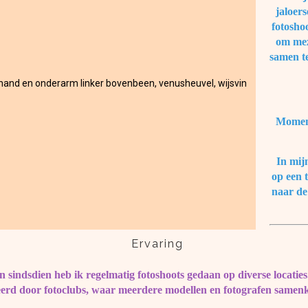
jaloers
fotosho
om mez
samen te
rhand en onderarm linker bovenbeen, venusheuvel, wijsvin
Moment
In mij
op een t
naar de
Ervaring
n sindsdien heb ik regelmatig fotoshoots gedaan op diverse locaties
erd door fotoclubs, waar meerdere modellen en fotografen samenko