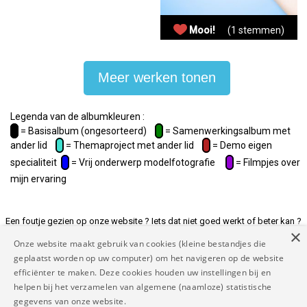
Mooi!
(1 stemmen)
Meer werken tonen
Legenda van de albumkleuren :
= Basisalbum (ongesorteerd)
= Samenwerkingsalbum met
ander lid
= Themaproject met ander lid
= Demo eigen
specialiteit
= Vrij onderwerp modelfotografie
= Filmpjes over
mijn ervaring
Een foutje gezien op onze website ? Iets dat niet goed werkt of beter kan ?
×
Of andere suggesties ? Laat het ons weten op
Onze website maakt gebruik van cookies (kleine bestandjes die
rapporteer@mymodelnetwork.eu zodat we de website voor jou beter maken
geplaatst worden op uw computer) om het navigeren op de website
en tenslotte voor iedereen.
efficiënter te maken. Deze cookies houden uw instellingen bij en
helpen bij het verzamelen van algemene (naamloze) statistische
Copyright MyModel Network 2026 |
Disclaimer
|
Algemene
gegevens van onze website.
voorwaarden
|
Privacy beleid
|
Contact
|
FAQ
|
Links
|
Dankwoord
|