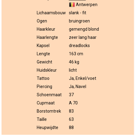
Antwerpen
Lichaamsbouw
slank - fit
Ogen
bruingroen
Haarkleur
gemengd blond
Haarlengte
zeer lang haar
Kapsel
dreadlocks
Lengte
163 cm
Gewicht
46 kg
Huidskleur
licht
Tattoo
Ja, Enkel/voet
Piercing
Ja, Navel
Schoenmaat
37
Cupmaat
A 70
Borstomtrek
83
Taille
63
Heupwijdte
88