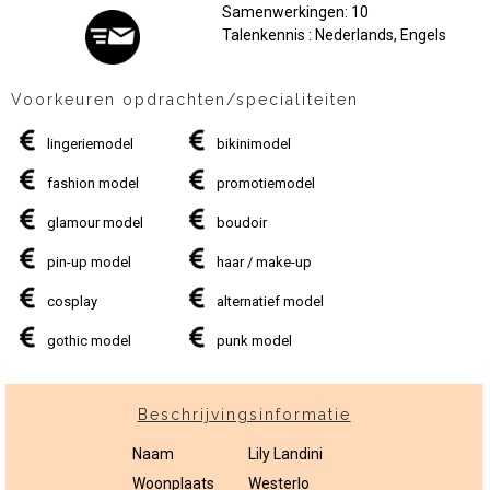
Samenwerkingen: 10
Talenkennis : Nederlands, Engels
Voorkeuren opdrachten/specialiteiten
lingeriemodel
bikinimodel
fashion model
promotiemodel
glamour model
boudoir
pin-up model
haar / make-up
cosplay
alternatief model
gothic model
punk model
Beschrijvingsinformatie
Naam
Lily Landini
Woonplaats
Westerlo