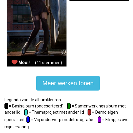
Mooi!
(41 stemmen)
Meer werken tonen
Legenda van de albumkleuren :
= Basisalbum (ongesorteerd)
= Samenwerkingsalbum met
ander lid
= Themaproject met ander lid
= Demo eigen
specialiteit
= Vrij onderwerp modelfotografie
= Filmpjes over
mijn ervaring