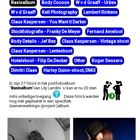
Basisalbum
Body Cocoon
W v d Graaff - Urbex
W v d Graaff
Kell Photography
Lambert Rinkens
Claus Kaspersen - You Want it Darker
Stockfotografie - Franky De Meyer
Fernand Ameloot
Body Details - Jef Bex
Claus Kaspersen - Vintage shoot
Claus Kaspersen - Lenteshoot
Hotelshoot - Filip De Decker
Other
Roger Dessers
Dimitri Claes
Harley Quinn-shoot, DMi3
Er zijn 27 foto's in het portfolioalbum
"
Basisalbum
"van Lily Landini. U kan er nu 20 zien
3
mits volledige toegang.
Deze foto's werden
nog niet geplaatst in een specifiek
(samenwerkings-/project-)album.