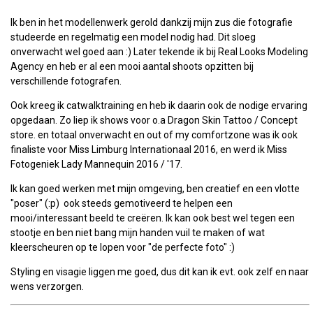
Ik ben in het modellenwerk gerold dankzij mijn zus die fotografie
studeerde en regelmatig een model nodig had. Dit sloeg
onverwacht wel goed aan :) Later tekende ik bij Real Looks Modeling
Agency en heb er al een mooi aantal shoots opzitten bij
verschillende fotografen.
Ook kreeg ik catwalktraining en heb ik daarin ook de nodige ervaring
opgedaan. Zo liep ik shows voor o.a Dragon Skin Tattoo / Concept
store. en totaal onverwacht en out of my comfortzone was ik ook
finaliste voor Miss Limburg Internationaal 2016, en werd ik Miss
Fotogeniek Lady Mannequin 2016 / '17.
Ik kan goed werken met mijn omgeving, ben creatief en een vlotte
"poser" (:p) ook steeds gemotiveerd te helpen een
mooi/interessant beeld te creëren. Ik kan ook best wel tegen een
stootje en ben niet bang mijn handen vuil te maken of wat
kleerscheuren op te lopen voor "de perfecte foto" :)
Styling en visagie liggen me goed, dus dit kan ik evt. ook zelf en naar
wens verzorgen.