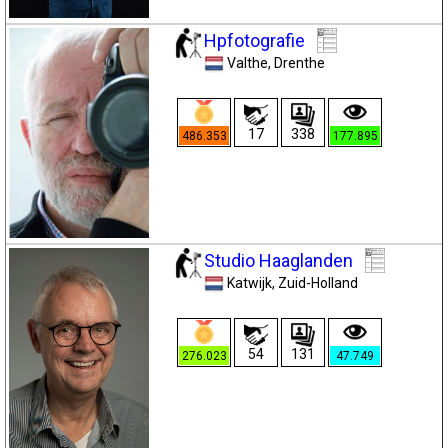
Hpfotografie
Valthe
, Drenthe
17
338
486.353
177.895
Studio Haaglanden
Katwijk
, Zuid-Holland
54
131
276.023
47.749