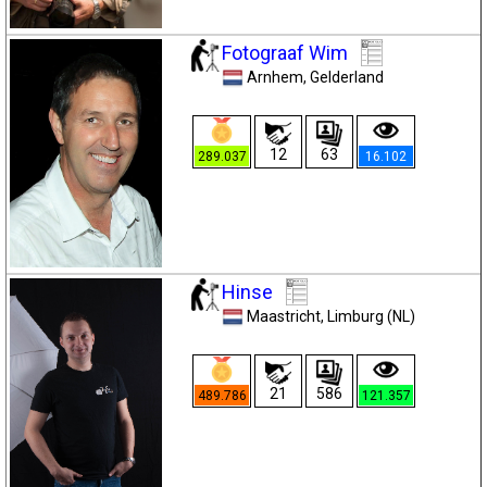
Fotograaf Wim
Arnhem
, Gelderland
12
63
289.037
16.102
Hinse
Maastricht
, Limburg (NL)
21
586
489.786
121.357