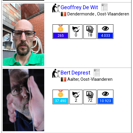
Geoffrey De Wit
Dendermonde
, Oost-Vlaanderen
0
18
265
4.033
Bert Deprest
Aalter
, Oost-Vlaanderen
2
72
37.490
10.923