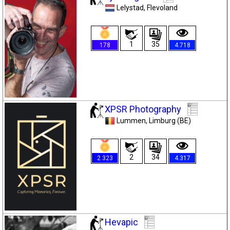
Lelystad
, Flevoland
1
35
178
4.718
XPSR Photography
Lummen
, Limburg (BE)
2
34
2.323
4.317
Hevapic