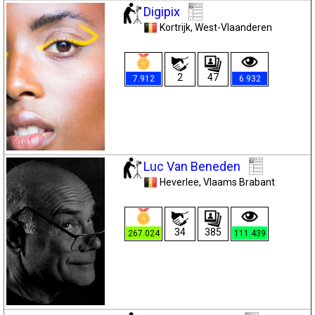
Digipix
Kortrijk
, West-Vlaanderen
2
47
7.912
6.932
Luc Van Beneden
Heverlee
, Vlaams Brabant
34
385
267.024
111.439