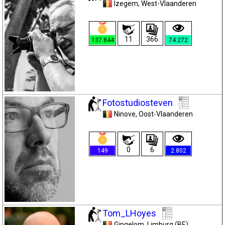
Izegem
, West-Vlaanderen
11
366
137.844
74.272
Fotostudiosteven
Ninove
, Oost-Vlaanderen
0
6
149
2.802
Tom_LHoyes
Gingelom
, Limburg (BE)