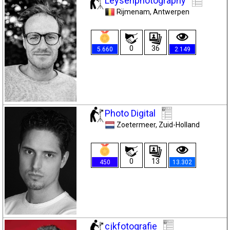
Leysenphotography
Rijmenam
, Antwerpen
0
36
5.660
2.149
Photo Digital
Zoetermeer
, Zuid-Holland
0
13
450
13.302
cjkfotografie