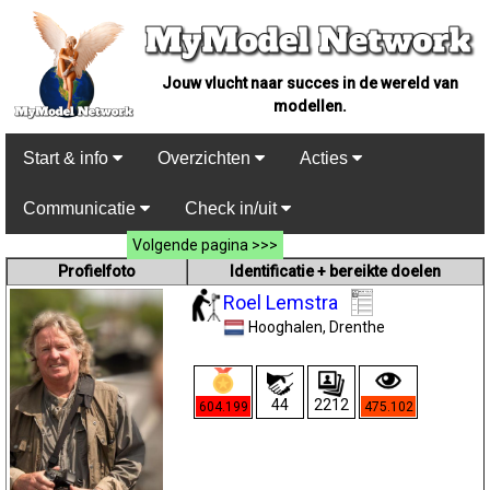
Jouw vlucht naar succes in de wereld van
modellen.
Start & info
Overzichten
Acties
Communicatie
Check in/uit
Volgende pagina >>>
Profielfoto
Identificatie + bereikte doelen
Roel Lemstra
Hooghalen
, Drenthe
44
2212
604.199
475.102