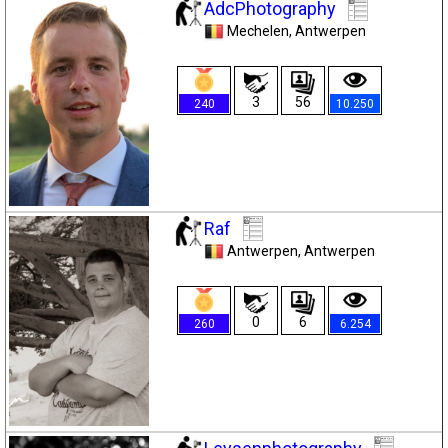
AdcPhotography
Mechelen
, Antwerpen
3
56
240
10.250
Raf
Antwerpen
, Antwerpen
0
6
260
6.254