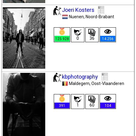
Joeri Kosters
Nuenen
, Noord-Brabant
0
36
125.928
14.256
kbphotography
Maldegem
, Oost-Vlaanderen
1
60
391
104