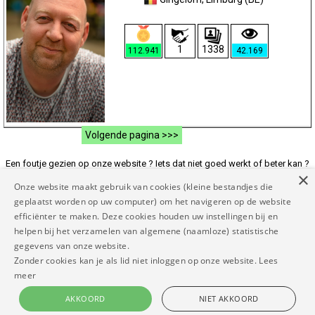
1
1338
112.941
42.169
Volgende pagina >>>
Een foutje gezien op onze website ? Iets dat niet goed werkt of beter kan ?
×
Of andere suggesties ? Laat het ons weten op
Onze website maakt gebruik van cookies (kleine bestandjes die
rapporteer@mymodelnetwork.eu zodat we de website voor jou beter maken
geplaatst worden op uw computer) om het navigeren op de website
en tenslotte voor iedereen.
efficiënter te maken. Deze cookies houden uw instellingen bij en
helpen bij het verzamelen van algemene (naamloze) statistische
Copyright MyModel Network 2026 |
Disclaimer
|
Algemene
gegevens van onze website.
voorwaarden
|
Privacy beleid
|
Contact
|
FAQ
|
Links
|
Dankwoord
|
Zonder cookies kan je als lid niet inloggen op onze website.
Lees
|
|
|
|
meer
Het is niet toegestaan om teksten en/of beeldmateriaal van onze website op wat voor
AKKOORD
NIET AKKOORD
manier dan ook te (her)gebruiken of te kopiëren als je niet de eigenaar of de rechtmatige