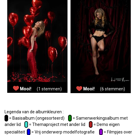
Mooi!
(1 stemmen)
Mooi!
(6 stemmen)
Legenda van de albumkleuren :
= Basisalbum (ongesorteerd)
= Samenwerkingsalbum met
ander lid
= Themaproject met ander lid
= Demo eigen
specialiteit
= Vrij onderwerp modelfotografie
= Filmpjes over