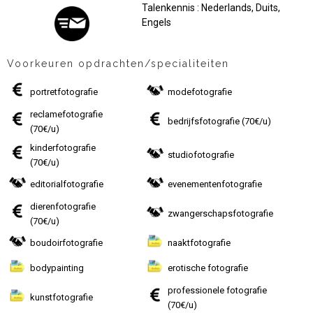
Talenkennis : Nederlands, Duits,
Engels
Voorkeuren opdrachten/specialiteiten
portretfotografie
modefotografie
reclamefotografie
bedrijfsfotografie
(70€/u)
(70€/u)
kinderfotografie
studiofotografie
(70€/u)
editorialfotografie
evenementenfotografie
dierenfotografie
zwangerschapsfotografie
(70€/u)
boudoirfotografie
naaktfotografie
bodypainting
erotische fotografie
professionele fotografie
kunstfotografie
(70€/u)