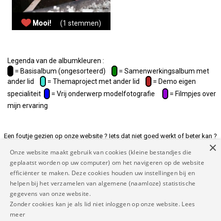
Mooi!
(1 stemmen)
Legenda van de albumkleuren :
= Basisalbum (ongesorteerd)
= Samenwerkingsalbum met
ander lid
= Themaproject met ander lid
= Demo eigen
specialiteit
= Vrij onderwerp modelfotografie
= Filmpjes over
mijn ervaring
Een foutje gezien op onze website ? Iets dat niet goed werkt of beter kan ?
×
Of andere suggesties ? Laat het ons weten op
Onze website maakt gebruik van cookies (kleine bestandjes die
rapporteer@mymodelnetwork.eu zodat we de website voor jou beter maken
geplaatst worden op uw computer) om het navigeren op de website
en tenslotte voor iedereen.
efficiënter te maken. Deze cookies houden uw instellingen bij en
helpen bij het verzamelen van algemene (naamloze) statistische
Copyright MyModel Network 2026 |
Disclaimer
|
Algemene
gegevens van onze website.
voorwaarden
|
Privacy beleid
|
Contact
|
FAQ
|
Links
|
Dankwoord
|
Zonder cookies kan je als lid niet inloggen op onze website.
Lees
|
|
|
|
meer