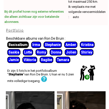
tot maximaal 250 km.
Ik verplaats me met
Bij dit profiel horen nog externe referenties
volgende vervoermiddelen
die alleen zichtbaar zijn voor betalende
: auto
abonnees.
Portfolio
Beschikbare albums van Ron De Bruin :
Basisalbum
Irma
Stephanie
Amber
Kristina
Saskia
Lotte
Romy
Donna
Jolien
Shirley
Jamie
Viktoria
Ragibe
Tamara
Er zijn 5 foto's in het portfolioalbum
"
Stephanie
"van Ron De Bruin. U kan er nu 5 zien
0
mits volledige toegang.